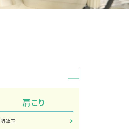
肩こり
姿勢矯正