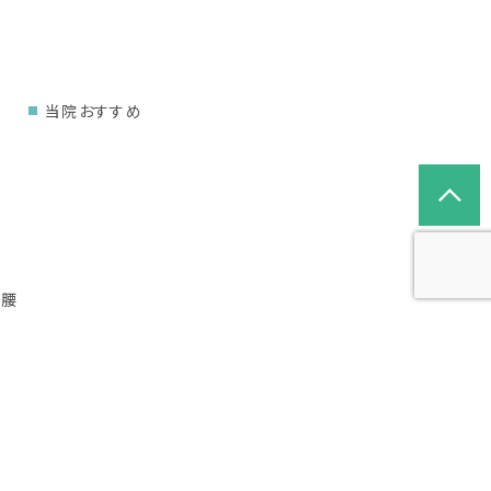
当院おすすめ
り腰
ゆがみ
経失調症
不調