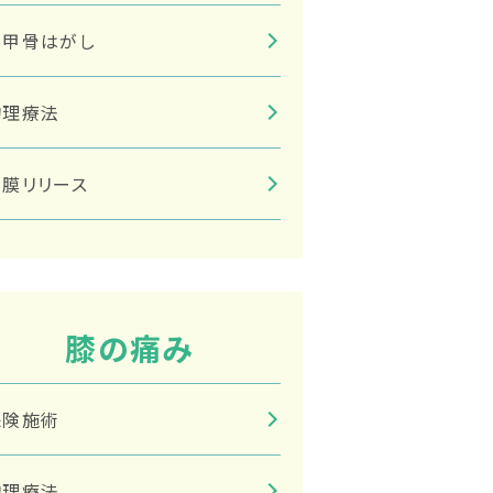
肩甲骨はがし
物理療法
筋膜リリース
膝の痛み
保険施術
物理療法