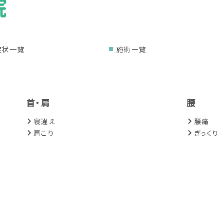
症状一覧
施術一覧
首・肩
腰
寝違え
腰痛
肩こり
ぎっく
スポーツによるケガ
その他
スポーツ障害・スポーツ外傷
身体の
自律神
産後の