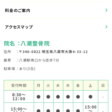
料金のご案内
アクセスマップ
院名
：八潮整骨院
住所
：
〒340-0822 埼玉県八潮市大瀬4-33-12
最寄
：八潮駅南口から徒歩7分
駐車場
：あり(3台)
受付時間
月
火
水
木
金
土
日
8:30〜
●
●
●
●
●
●
-
12：00
15:00
15:00〜
●
●
●
●
●
～
-